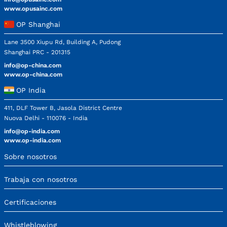
www.opusainc.com
OP Shanghai
Lane 3500 Xiupu Rd, Building A, Pudong
Shanghai PRC - 201315
info@op-china.com
www.op-china.com
OP India
411, DLF Tower B, Jasola District Centre
Nuova Delhi - 110076 - India
info@op-india.com
www.op-india.com
Sobre nosotros
Trabaja con nosotros
Certificaciones
Whistleblowing