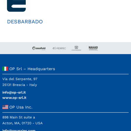
DESBARBADO
OP Srl – Headquarters
Via del Serpente, 97
25131 Brescia - Italy
info@op-srl.it
www.op-srl.it
OP Usa Inc.
898 Main St suite a
Acton, MA, 01720 - USA
info@opusainc.com