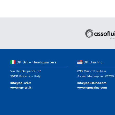
OP Srl – Headquarters
OP Usa Inc.
Via del Serpente, 97
898 Main St suite a
25131 Brescia - Italy
Актон, Массачусетс, 0172
info@op-srl.it
info@opusainc.com
www.op-srl.it
www.opusainc.com