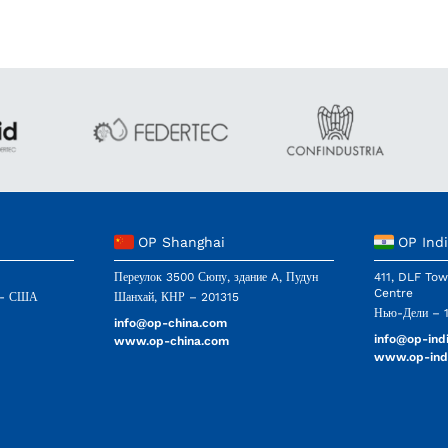
OP Shanghai
OP Ind
Переулок 3500 Сюпу, здание A, Пудун
411, DLF Tow
Centre
0 - США
Шанхай, КНР – 201315
Нью-Дели – 
info@op-china.com
info@op-ind
www.op-china.com
www.op-ind