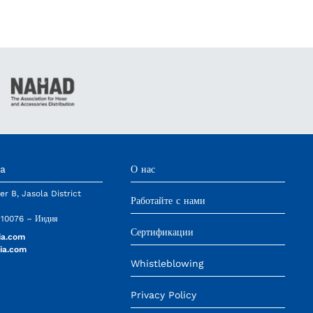
ia
О нас
er B, Jasola District
Работайте с нами
110076 – Индия
Сертификации
ia.com
ia.com
Whistleblowing
Privacy Policy