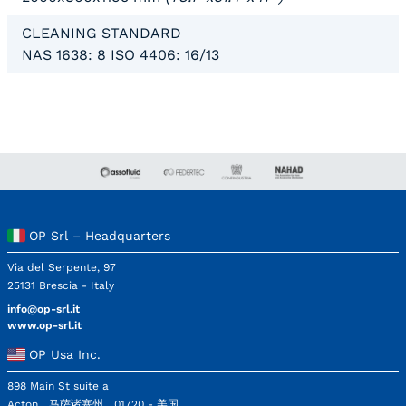
CLEANING STANDARD
NAS 1638: 8 ISO 4406: 16/13
OP Srl – Headquarters
Via del Serpente, 97
25131 Brescia - Italy
info@op-srl.it
www.op-srl.it
OP Usa Inc.
898 Main St suite a
Acton，马萨诸塞州，01720 - 美国