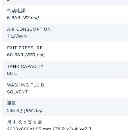
气动电源
6 BAR
(87 psi)
AIR CONSUMPTION
7 LT/MIN
EXIT PRESSURE
60 BAR
(870 psi)
TANK CAPACITY
60 LT
WASHING FLUID
SOLVENT
重量
235 Kg
(518 lbs)
尺寸 长 x 宽 x 高
2000x800x1195 mm
(78.7''x31.4''x47'')