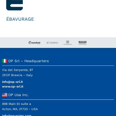
ÉBAVURAGE
OP Srl – Headquarters
Via del Serpente, 97
25131 Brescia - Italy
info@op-srl.it
www.op-srl.it
OP Usa Inc.
898 Main St suite a
Acton, MA, 01720 - USA
info@opusainc.com