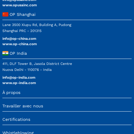
www.opusainc.com
OP Shanghai
Lane 3500 Xiupu Rd, Building A, Pudong
Shanghai PRC - 201315
info@op-china.com
www.op-china.com
OP India
411, DLF Tower B, Jasola District Centre
Nuova Delhi - 110076 - India
info@op-india.com
www.op-india.com
À propos
Travailler avec nous
Certifications
Whistleblowing